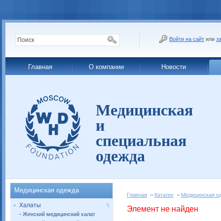
Войти на сайт
или
з
Главная
О компании
Новости
Медицинская
и
специальная
одежда
Медицинская одежда
Главная
Каталог
Медицинская о
Халаты
Элемент не найден
Женский медицинский халат